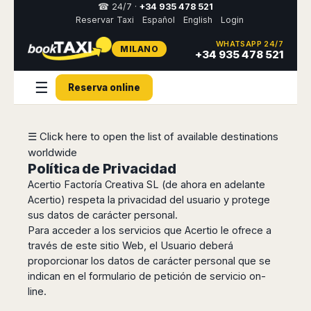
☎ 24/7 ·
+34 935 478 521
Reservar Taxi
Español
English
Login
WHATSAPP 24/7
MILANO
Select
+34 935 478 521
your
destination,
☰
you
Reserva online
will
be
redirected
☰ Click here to open the list of available destinations
to
the
worldwide
local
Política de Privacidad
website
Acertio Factoría Creativa SL (de ahora en adelante
Acertio) respeta la privacidad del usuario y protege
Spain
Italy
Rest
Middle
Usa
sus datos de carácter personal.
of
East
&
Barcelona
Milan
Para acceder a los servicios que Acertio le ofrece a
Europe
Canada
Dubai
Girona
Turin
través de este sitio Web, el Usuario deberá
Brussels
New
Abu
Reus
Genoa
proporcionar los datos de carácter personal que se
York
Luxembourg
Dhabi
indican en el formulario de petición de servicio on-
Madrid
Trieste
Los
Geneva
Amman
line.
Zaragoza
Venice
Angeles
Zurich
Madaba
Bilbao
Venice