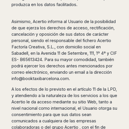
Seattle
Phi
Granada
produzca en los datos facilitados.
Terme
Istanbul
Washington
Hanoi
Tenerife
Reggio
Athens
Honolulu
Cat
Gran
Calabria
Rhodes
Asimismo, Acertio informa al Usuario de la posibilidad
Bi
Indianapolis
Canaria
Crotone
Kos
de que ejerza los derechos de acceso, rectificación,
Hue
Miami
Catania
UK
Tivat
cancelación y oposición de sus datos de carácter
Da
Oakland
Palermo
Pogdorica
personal, siendo el responsable del fichero Acertio
Nang
London
Orlando
Trapani
Factoría Creativa, S.L., con domicilio social en
Moscow
Cam
Birmingham
Pittsburgh
Comiso
Sabadell, en la Avenida 11 de Setembre, 111, 1º 4ª y CIF
Minsk
Ranh
Bristol
Tampa
-
ES- B65613424. Para su mayor comodidad, también
Yerevan
Quy
Cardiff
Quebec
Ragusa
podrá ejercer los derechos antes mencionados por
Nhon
Tbilisi
Edinburgh
Toronto
correo electrónico, enviando un email a la dirección
Poland
Da
St
Glasgow
Vancouver
info@booktaxibarcelona.com
.
Lat
Petersburg
Gdańsk
Liverpool
Montreal
Ho
Split
A los efectos de lo previsto en el artículo 11 de la LPD,
Katowice
Manchester
Calgary
Chu
Zagreb
y atendiendo a la naturaleza de los servicios a los que
Kraków
Nottingham
Minh
Ottawa
Dubrovnik
Acertio le da acceso mediante su sitio Web, tanto a
Łódź
Southampton
Tagbilaran
Mexico
Pula
nivel nacional como internacional, el Usuario otorga su
Lublin
Bacolod
Ireland
consentimiento para que sus datos sean
Rijeka
Monterrey
Poznań
Davao
comunicados a cualquiera de las empresas
Zadar
Cork
Mexico
Warszawa
Samal
colaboradoras o del grupo Acertio , con el fin de
Ljubijana
City