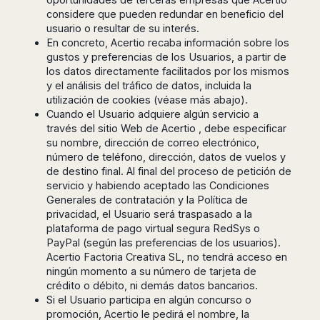
Madurai
considere que pueden redundar en beneficio del
Chile
Mangalore
usuario o resultar de su interés.
Santiago
Mumbai
En concreto, Acertio recaba información sobre los
Valparaiso
gustos y preferencias de los Usuarios, a partir de
Mysore
los datos directamente facilitados por los mismos
Delhi
Perú
y el análisis del tráfico de datos, incluida la
Pune
utilización de cookies (véase más abajo).
Lima
Surat
Cuando el Usuario adquiere algún servicio a
Cusco
Trivandrum
través del sitio Web de Acertio , debe especificar
su nombre, dirección de correo electrónico,
Udapuir
número de teléfono, dirección, datos de vuelos y
Vadodara
de destino final. Al final del proceso de petición de
Varanasi
servicio y habiendo aceptado las Condiciones
Generales de contratación y la Política de
privacidad, el Usuario será traspasado a la
plataforma de pago virtual segura RedSys o
PayPal (según las preferencias de los usuarios).
Acertio Factoria Creativa SL, no tendrá acceso en
ningún momento a su número de tarjeta de
crédito o débito, ni demás datos bancarios.
Si el Usuario participa en algún concurso o
promoción, Acertio le pedirá el nombre, la