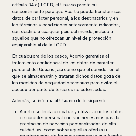
Harbin
Townsville
artículo 34.e) LOPD, el Usuario presta su
India
Dresden
Rio
consentimiento para que Acertio pueda transferir sus
Jinan
Darwin
de
Düsseldorf
Ahmedabad
Janeiro
datos de carácter personal, a los destinatarios y en
Nanjing
Cairns
Frankfurt
Aurangabad
los términos y condiciones anteriormente indicados,
Sao
Qingdao
Nürnberg
Japan
Bangalore
Paulo
con destino a cualquier país del mundo, incluso a
Shanghai
Hamburg
Belagavi
aquellos que no ofrezcan un nivel de protección
Tokyo
Porto
Shenyang
Hannover
Bhopal
Alegre
equiparable al de la LOPD.
Kobe
Shenzhen
Leipzig
Bhubaneswar
Curitiba
Okazaki
Tianjin
En cualquiera de los casos, Acertio garantiza el
Bremen
Calicut
Fortaleza
Osaka
tratamiento confidencial de los datos de carácter
Munich
Chennai
Recife
Fukuoka
personal del Usuario, así como que el servidor en el
Austria
Coimbatore
Salvador
Sapporo
que se almacenarán y tratarán dichos datos goza de
de
Dehradun
las medidas de seguridad necesarias para evitar el
Graz
Bahia
Goa
acceso por parte de terceros no autorizados.
Innsbruck
Colombia
Guwahati
Linz
Además, se informa al Usuario de lo siguiente:
Jaipur
Salzburg
Bogotá
Jamshedpur
Acertio se limita a recabar y utilizar aquellos datos
Schwechat
Cartagena
Jodhpur
de carácter personal que son necesarios para la
Vienna
Medellín
prestación de servicios personalizados de alta
Cochin
San
calidad, así como sobre aquellas ofertas u
Lucknow
Andrés
oportunidades de terceras empresas que Acertio