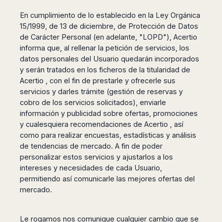
San
Amsterdam
Kuwait
(Gondola
San
Francisco
En cumplimiento de lo establecido en la Ley Orgánica
Tours)
Eindhoven
Doha
Sebastian
Las
15/1999, de 13 de diciembre, de Protección de Datos
Verona
Rotterdam
Jeddah
Vigo
Vegas
de Carácter Personal (en adelante, "LOPD"), Acertio
Bologna
The
Medina
Santiago
Anchorage
informa que, al rellenar la petición de servicios, los
Hague
de
Rimini
Riyadh
datos personales del Usuario quedarán incorporados
Atlanta
Compostela
Utrecht
Florence
Taif
y serán tratados en los ficheros de la titularidad de
Baltimore
La
Stockholm
Pisa
Abha
Acertio , con el fin de prestarle y ofrecerle sus
Boston
Coruña
Gothenburg
Perugia
Muscat
servicios y darles trámite (gestión de reservas y
Chicago
Valencia
Malmo
cobro de los servicios solicitados), enviarle
Ancona
Asia
Columbus
Alicante
Lulea
información y publicidad sobre ofertas, promociones
Rome
Dallas
Castellón
Antalya
y cualesquiera recomendaciones de Acertio , así
Kalmar
Pescara
Detroit
Mallorca
Bangkok
como para realizar encuestas, estadísticas y análisis
Kiruna
Naples
Houston
Menorca
de tendencias de mercado. A fin de poder
Puket
Oslo
Olbia
Memphis
personalizar estos servicios y ajustarlos a los
Ibiza
Krabi
Copenaghen
Alghero
Nashville
intereses y necesidades de cada Usuario,
Sevilla
Samui
Helsinki
Cagliari
Phoenix
permitiendo así comunicarle las mejores ofertas del
Jerez
Chiang
Rovaniemi
Bari
mercado.
Portland
Mai
Almeria
Malta
Brindisi
San
Pattaya
Malaga
Prague
Lecce
Diego
Phi
Marbella
Le rogamos nos comunique cualquier cambio que se
Budapest
Lamezia