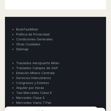
BookTaxiMilan
Política de Privacidad
Condiciones Generales
Otras Ciudades
Sitemap
Book Taxi Group
Traslados Aeropuerto Milan
Support - usually replies in minutes
Traslados Campos de Golf
Estación Milano Centrale
Servicios Interurbanos
Book Taxi Group
Congresos y Eventos
Alquiler por Horas
Taxi Mercedes Clase E
Mercedes Clase S
Mercedes Viano 7 Pax