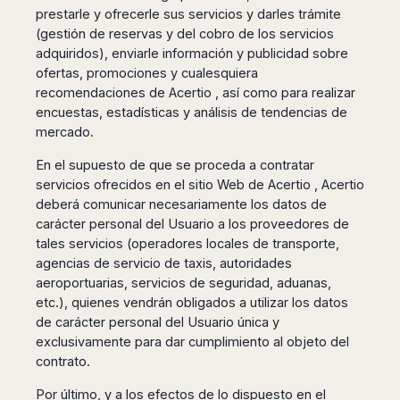
Dublin
Wrocław
Island
prestarle y ofrecerle sus servicios y darles trámite
Sarajevo
Toluca
Galway
Cebu
(gestión de reservas y del cobro de los servicios
Portugal
Mostar
San
Limerick
Lapu-
adquiridos), enviarle información y publicidad sobre
José
Lisbon
Tuzla
Lapu
France
ofertas, promociones y cualesquiera
del
Porto
Maribor
Cordova
recomendaciones de Acertio , así como para realizar
Cabo
Paris
Faro
Novo
Mandaue
encuestas, estadísticas y análisis de tendencias de
Guadalajara
Bordeaux
Mesto
Madeira
Seoul
mercado.
Cancún
Lille
Sofia
Hong
Morocco
Mérida
En el supuesto de que se proceda a contratar
Lyon
Burgas
Kong
servicios ofrecidos en el sitio Web de Acertio , Acertio
Marrakech
Argentina
Marseille
Varna
Singapore
deberá comunicar necesariamente los datos de
Casablanca
Montpellier
Bali
Australia
Buenos
carácter personal del Usuario a los proveedores de
Fez
Nantes
Kuala
Aires
tales servicios (operadores locales de transporte,
Sydney
Rabat
Nice
Lumpur
Córdoba
agencias de servicio de taxis, autoridades
Melbourne
Agadir
Tolouse
Penang
Bariloche
aeroportuarias, servicios de seguridad, aduanas,
Adelaide
Essaouira
/
Mendoza
Germany
etc.), quienes vendrán obligados a utilizar los datos
Perth
George
China
Rosario
de carácter personal del Usuario única y
Town
Berlin
Brisbane
exclusivamente para dar cumplimiento al objeto del
Puerto
Beijing
Kuching
Stuttgart
Gold
Iguazú
contrato.
Chengdu
Coast
Kota
Dortmund
Brasil
Kinabalu
Guangzhou
Canberra
Por último, y a los efectos de lo dispuesto en el
Bonn